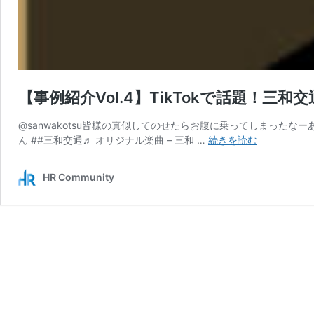
【事例紹介Vol.4】TikTokで話題！三
@sanwakotsu皆様の真似してのせたらお腹に乗ってしまったなーあらら
【事
ん ##三和交通♬ オリジナル楽曲 – 三和 …
続きを読む
例
紹
HR Community
介
Vol.4】
TikTok
で
話
題！
三
和
交