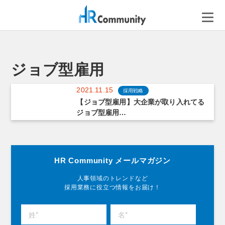
コ
ン
テ
ン
ツ
へ
ジョブ型雇用
ス
キ
2021.11.15
採用戦略
ッ
【ジョブ型雇用】大企業が取り入れてる
ジョブ型雇用…
プ
HR Community メールマガジン
人事領域のトレンドなど
採用業務に役立つ情報をお届け！