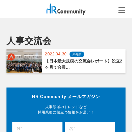
コ
ン
テ
ン
ツ
へ
人事交流会
ス
キ
2022.04.30
未分類
ッ
【日本最大規模の交流会レポート】設立2
プ
ヶ月で会員…
HR Community メールマガジン
人事領域のトレンドなど
採用業務に役立つ情報をお届け！