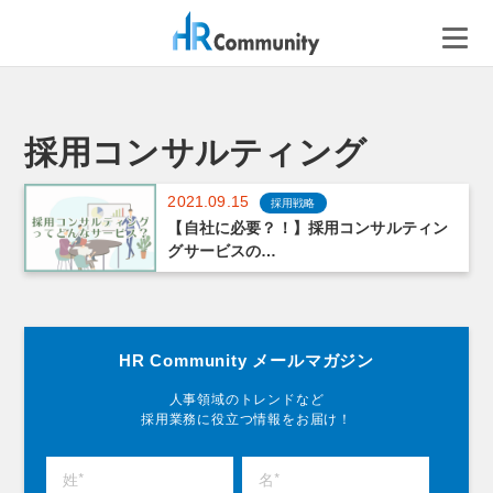
コ
ン
テ
ン
ツ
へ
採用コンサルティング
ス
キ
2021.09.15
採用戦略
ッ
【自社に必要？！】採用コンサルティン
プ
グサービスの…
HR Community メールマガジン
人事領域のトレンドなど
採用業務に役立つ情報をお届け！