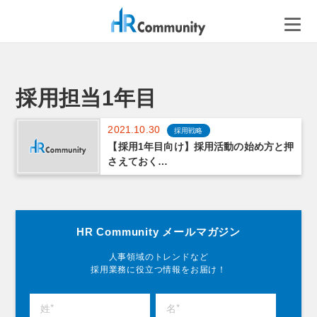
コ
ン
テ
ン
ツ
へ
採用担当1年目
ス
キ
2021.10.30
採用戦略
ッ
【採用1年目向け】採用活動の始め方と押
プ
さえておく…
HR Community メールマガジン
人事領域のトレンドなど
採用業務に役立つ情報をお届け！