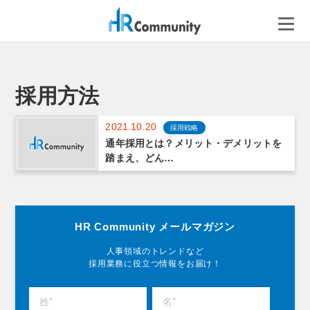
コ
ン
テ
ン
ツ
へ
採用方法
ス
キ
2021.10.20
採用戦略
ッ
通年採用とは？メリット・デメリットを
プ
踏まえ、どん…
HR Community メールマガジン
人事領域のトレンドなど
採用業務に役立つ情報をお届け！