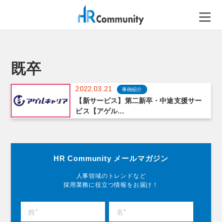
コ
ン
テ
ン
ツ
へ
既卒
ス
キ
2022.03.21
事例紹介
ッ
【新サービス】第二新卒・中途支援サー
ビス【アゲル…
プ
HR Community メールマガジン
人事領域のトレンドなど
採用業務に役立つ情報をお届け！