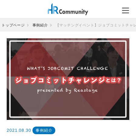
コ
ン
テ
ン
トップページ
事例紹介
【マッチングイベント】ジョブコミットチャ
ツ
へ
ス
キ
ッ
プ
2021.08.30
事例紹介