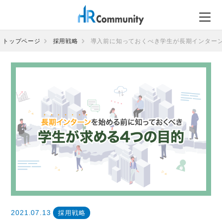
コ
ン
テ
ン
トップページ
採用戦略
導入前に知っておくべき学生が長期インター
ツ
へ
ス
キ
ッ
プ
2021.07.13
採用戦略