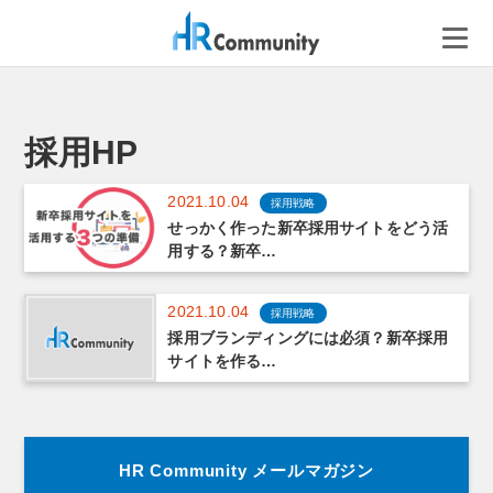
コ
ン
テ
ン
ツ
へ
採用HP
ス
キ
2021.10.04
採用戦略
ッ
せっかく作った新卒採用サイトをどう活
プ
用する？新卒…
2021.10.04
採用戦略
採用ブランディングには必須？新卒採用
サイトを作る…
HR Community メールマガジン