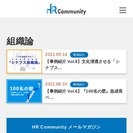
コ
ン
テ
ン
ツ
へ
組織論
ス
キ
2021.09.14
事例紹介
ッ
【事例紹介 Vol.8】文化浸透させる「シ
プ
ナプス…
2021.08.10
事例紹介
【事例紹介 Vol.6】『100名の壁』急成長
ベ…
HR Community メールマガジン