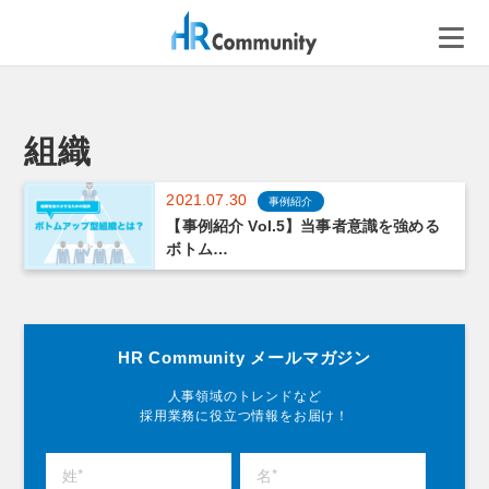
コ
ン
テ
ン
ツ
へ
組織
ス
キ
2021.07.30
事例紹介
ッ
【事例紹介 Vol.5】当事者意識を強める
プ
ボトム…
HR Community メールマガジン
人事領域のトレンドなど
採用業務に役立つ情報をお届け！