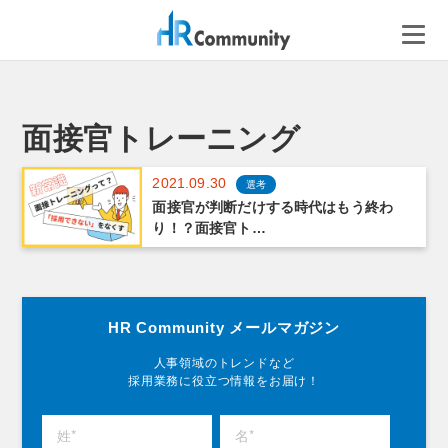
コ
ン
テ
ン
ツ
へ
面接官トレーニング
ス
キ
2021.09.30
選考
ッ
面接官が判断だけする時代はもう終わ
プ
り！？面接官ト…
HR Community メールマガジン
人事領域のトレンドなど
採用業務に役立つ情報をお届け！