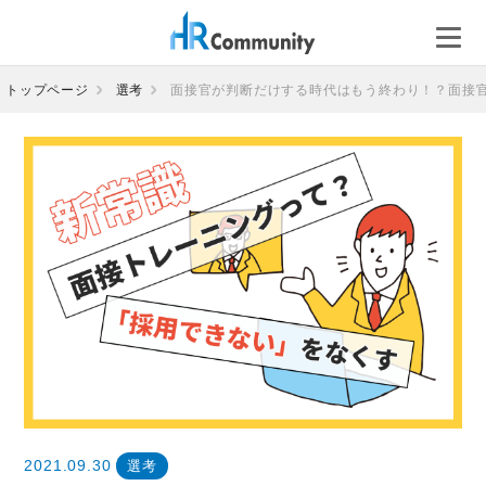
コ
ン
テ
ン
トップページ
選考
面接官が判断だけする時代はもう終わり！？面接
ツ
へ
ス
キ
ッ
プ
2021.09.30
選考