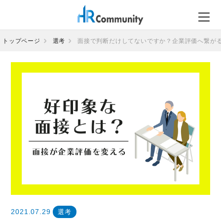
コ
ン
テ
ン
トップページ
選考
面接で判断だけしてないですか？企業評価へ繋が
ツ
へ
ス
キ
ッ
プ
2021.07.29
選考