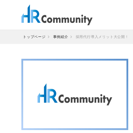
コ
ン
テ
ン
ツ
トップページ
事例紹介
採用代行導入メリット大公開！
へ
ス
キ
ッ
プ