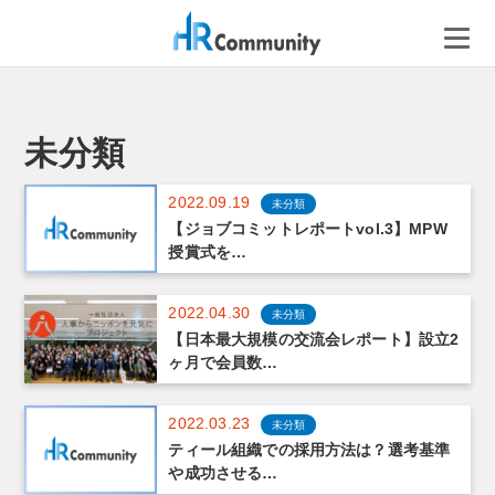
コ
ン
テ
ン
ツ
へ
未分類
ス
キ
2022.09.19
未分類
ッ
【ジョブコミットレポートvol.3】MPW
プ
授賞式を…
2022.04.30
未分類
【日本最大規模の交流会レポート】設立2
ヶ月で会員数…
2022.03.23
未分類
ティール組織での採用方法は？選考基準
や成功させる…