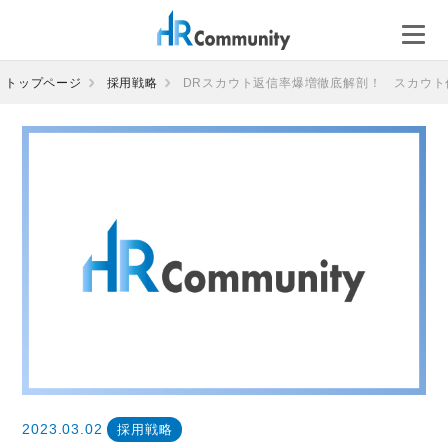
コ
ン
テ
ン
トップページ
採用戦略
DRスカウト返信率爆増徹底解剖！ スカウト
ツ
へ
ス
キ
ッ
プ
2023.03.02
採用戦略