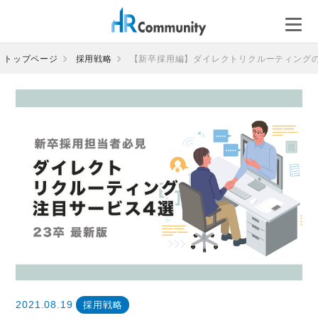
コ
ン
テ
ン
トップページ
採用戦略
【新卒採用編】ダイレクトリクルーティング
ツ
へ
ス
キ
ッ
プ
2021.08.19
採用戦略