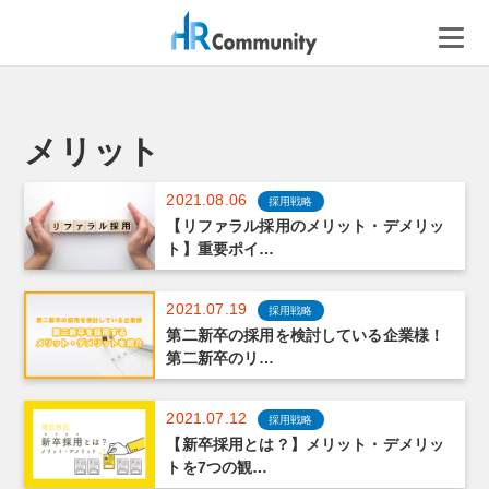
コ
ン
テ
ン
ツ
へ
メリット
ス
キ
2021.08.06
採用戦略
ッ
【リファラル採用のメリット・デメリッ
プ
ト】重要ポイ…
2021.07.19
採用戦略
第二新卒の採用を検討している企業様！
第二新卒のリ…
2021.07.12
採用戦略
【新卒採用とは？】メリット・デメリッ
トを7つの観…