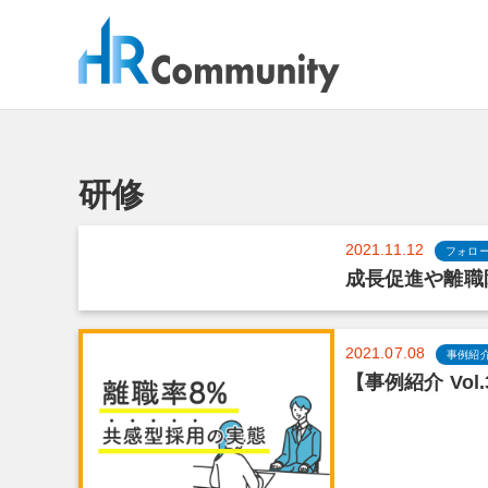
コ
ン
テ
ン
ツ
へ
ス
研修
キ
ッ
プ
2021.11.12
フォロ
成長促進や離職
2021.07.08
事例紹
【事例紹介 Vo