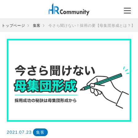
コ
ン
テ
ン
トップページ
集客
今さら聞けない！採用の要【母集団形成とは？】
ツ
へ
ス
キ
ッ
プ
2021.07.23
集客