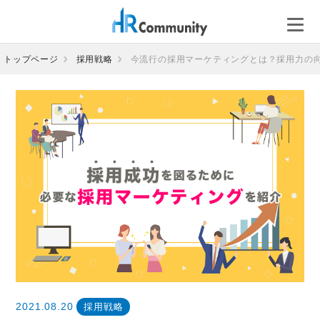
コ
ン
テ
ン
トップページ
採用戦略
今流行の採用マーケティングとは？採用力の
ツ
へ
ス
キ
ッ
プ
2021.08.20
採用戦略