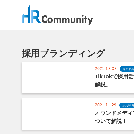
コ
ン
テ
ン
ツ
へ
ス
採用ブランディング
キ
ッ
プ
2021.12.02
採用戦
TikTokで採
解説。
2021.11.29
採用戦
オウンドメディ
ついて解説！