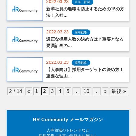
2022.03.23
研修・育成
新卒社員の離職を防止するための15の方
法！入社…
2022.03.23
採用戦略
適正な採用人数の決め方は？重要となる
要員計画の…
2022.03.23
採用戦略
【人事向け】採用ターゲットの決め方！
重要な理由…
2 / 14
«
1
2
3
4
5
...
10
...
»
最後 »
HR Community メールマガジン
人事領域のトレンドなど
採用業務に役立つ情報をお届け！