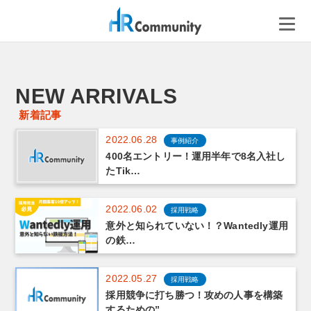
コ
ン
テ
ン
ツ
へ
NEW ARRIVALS
ス
新着記事
キ
2022.06.28
ッ
事例紹介
400名エントリー！運用半年で8名入社し
プ
たTik…
2022.06.02
採用戦略
意外と知られていない！？Wantedly運用
の鉄…
2022.05.27
採用戦略
採用競争に打ち勝つ！攻めの人事を構築
するための”…