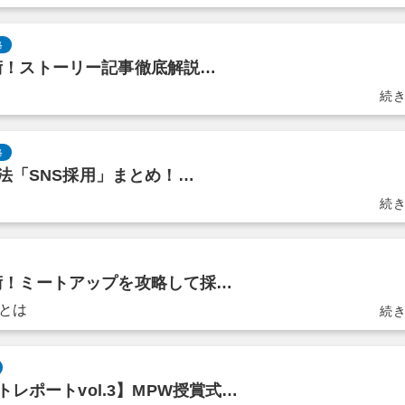
略
活用術！ストーリー記事徹底解説…
略
法「SNS採用」まとめ！…
活用術！ミートアップを攻略して採…
とは
レポートvol.3】MPW授賞式…