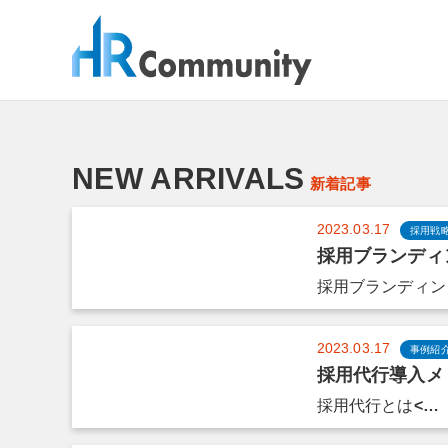
コ
ン
テ
ン
ツ
へ
ス
NEW ARRIVALS
キ
新着記事
ッ
プ
2023.03.17
採用戦
採用ブランディ
採用ブランディン
2023.03.17
事例紹
採用代行導入メ
採用代行とは
<…