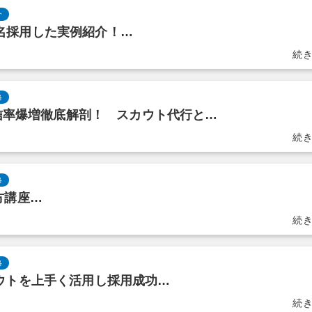
介
間9名採用した実例紹介！…
略
信率爆増徹底解剖！ スカウト代行と…
略
い方講座…
略
 スカウトを上手く活用し採用成功…