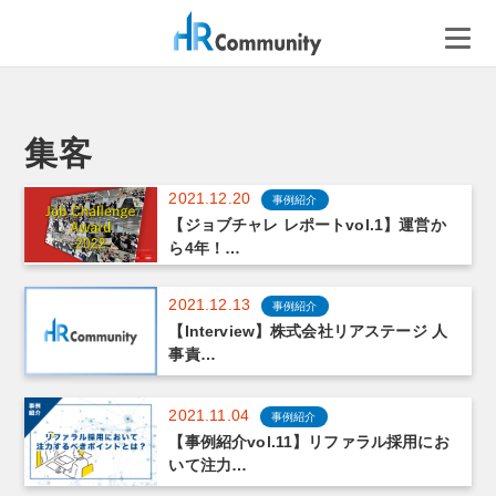
コ
ン
テ
ン
ツ
へ
集客
ス
キ
2021.12.20
事例紹介
ッ
【ジョブチャレ レポートvol.1】運営か
ら4年！…
プ
2021.12.13
事例紹介
【Interview】株式会社リアステージ 人
事責…
2021.11.04
事例紹介
【事例紹介vol.11】リファラル採用にお
いて注力…